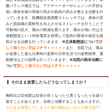
盤バランス矯正では、アクチベーターやトムソンの手技を
使い身体全体の骨格の歪みや筋肉の歪みを整える治療を行
っていきます。筋機能改善調整ストレッチでは、身体の歪
みと筋組織の柔軟性を向上させるストレッチを行うことで
可動域の拡大、痛みの軽減を図ります。痛みが強い方は立
体動態波という特殊電気を併用して筋肉の緊張や炎症を緩
和させる治療を行っていきます。
※立体動態波について
詳
しく知りたい方はコチラ＞＞＞＞＞
また、当院では、痛み
が改善した後も仕事時の姿勢や日常生活での姿勢指導、運
動療法などの指導も行っていきます。
※当院の根本治療に
ついて
詳しく知りたい方はコチラ＞＞＞＞＞
そのまま放置したらどうなってしまうか？
胸郭出口症候群は症状が良くなったり悪くなったりを繰り
返すことがあります。自然と治癒することもありますが、
そのまま放置してしまうと物が掴めないほどの握力低下
、