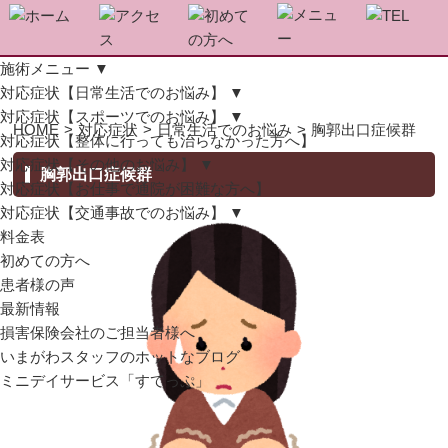
施術メニュー
▼
対応症状【日常生活でのお悩み】
▼
対応症状【スポーツでのお悩み】
▼
HOME
>
対応症状
>
日常生活でのお悩み
>
胸郭出口症候群
対応症状【整体に行っても治らなかった方へ】
対応症状【その他のお悩み】
▼
胸郭出口症候群
対応症状【お仕事で通院が困難な方へ】
対応症状【交通事故でのお悩み】
▼
料金表
初めての方へ
患者様の声
最新情報
損害保険会社のご担当者様へ
いまがわスタッフのホットなブログ
ミニデイサービス「すてっぷ」