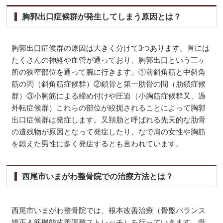
胸郭出口症候群が発生してしまう原因とは？
胸郭出口症候群の原因は大きく分けて3つあります。首には
たくさんの神経や血管が通っており、胸郭出口という三ヶ
所の狭窄部位を通って腕に行きます。①前斜角筋と中斜角
筋の間（斜角筋症候群）②鎖骨と第一肋骨の間（肋鎖症候
群）③小胸筋による締め付けや圧迫（小胸筋症候群又、過
外転症候群）これらの部位が絞扼されることによって胸郭
出口症候群は発症します。又頚肋と呼ばれる先天的な肋骨
の遺残物が原因となって発症したり、なで肩の女性や胸筋
を鍛えた男性に多く発症するとも言われています。
西尾市いまがわ整骨院での治療方法とは？
西尾市いまがわ整骨院では、根本改善治療（骨盤バランス
矯正＆筋機能改善調整ストレッチ）を行っていきます。骨