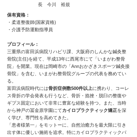
保有資格：
・柔道整復師(国家資格)
・介護予防運動指導員
プロフィール：
三重県の富田浜病院リハビリ課、大阪府のしんかな鍼灸整
骨院(主任)を経て、平成13年に西尾市にて「いまがわ整骨
院」を開業。現在は岡崎市の「Annおかざきスポーツ鍼灸接
骨院」を含む、いまがわ整骨院グループの代表を務めてい
る。
富田浜病院時代には
骨折症例数500件以上
に携わり、コーレ
ス骨折の学会発表も行うなど、骨折・捻挫・脱臼の整復や
ギプス固定において非常に豊富な経験を持つ。また、当時
から神戸の冨金原学園にて
カイロプラクティック矯正
を深
く学び、専門性を高めてきた。
「患者様第一」をモットーに、自然治癒力を最大限に引き
出す体に優しい施術を追求。特にカイロプラクティックバ