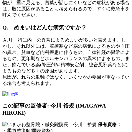
物が二重に見える、言葉が話しにくいなどの症状がある場合
は、脳に原因があることも考えられるので、すぐに救急車を
呼んでください。
Q. めまいはどんな病気ですか？
Ａ.耳 特に内耳の異常によるめまいが多いと言えます。し
かし、それ以外には、脳梗塞など脳の病気によるものや血圧
の異常、貧血など内科疾患に伴うもの、自律神経の異常によ
るもの、更年期などホルモンバランスの異常によるもの、ま
た、飲んでいる薬(降圧剤や精神安定剤、総合風邪薬など)に
よるものなど多くの原因があります。
原因がこれらの単独ではなく、いくつかの要因が重なってい
る場合も考えられます。
この記事の監修者: 今川 裕規 (IMAGAWA
HIROKI)
保有資格：
・柔道整復師(国家資格)