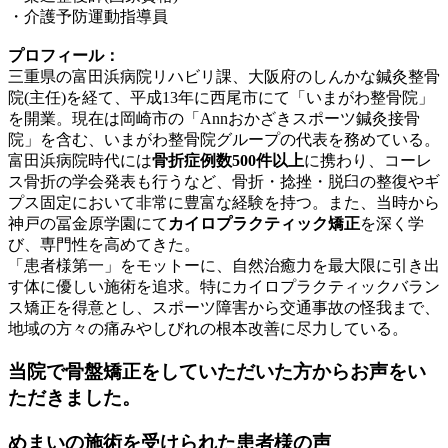
・介護予防運動指導員
プロフィール：
三重県の富田浜病院リハビリ課、大阪府のしんかな鍼灸整骨
院(主任)を経て、平成13年に西尾市にて「いまがわ整骨院」
を開業。現在は岡崎市の「Annおかざきスポーツ鍼灸接骨
院」を含む、いまがわ整骨院グループの代表を務めている。
富田浜病院時代には
骨折症例数500件以上
に携わり、コーレ
ス骨折の学会発表も行うなど、骨折・捻挫・脱臼の整復やギ
プス固定において非常に豊富な経験を持つ。また、当時から
神戸の冨金原学園にて
カイロプラクティック矯正
を深く学
び、専門性を高めてきた。
「患者様第一」をモットーに、自然治癒力を最大限に引き出
す体に優しい施術を追求。特にカイロプラクティックバラン
ス矯正を得意とし、スポーツ障害から交通事故の怪我まで、
地域の方々の痛みやしびれの根本改善に尽力している。
当院で骨盤矯正をしていただいた方からお声をい
ただきました。
めまいの施術を受けられた患者様の声