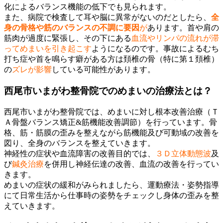
化によるバランス機能の低下でも見られます。
また、病院で検査して耳や脳に異常がないのだとしたら、
全
身の骨格や筋のバランスの不調に要因
が
あります。首や肩の
筋肉が過度に緊張し、その下にある
血流やリンパの流れが滞
ってめまいを引き起こす
ようになるのです。事故によるむち
打ち症や首を鳴らす癖がある方は頚椎の骨（特に第１頚椎）
の
ズレが影響
している可能性があります。
西尾市いまがわ整骨院でのめまいの治療法とは？
西尾市いまがわ整骨院では、めまいに対し根本改善治療（Ｔ
Ａ骨盤バランス矯正&筋機能改善調節）を行っています。骨
格、筋・筋膜の歪みを整えながら筋機能及び可動域の改善を
図り、全身のバランスを整えていきます。
神経性の症状や血流障害の改善目的では、
３Ｄ立体動態波
及
び
鍼灸治療
を併用し神経伝達の改善、血流の改善を行ってい
きます。
めまいの症状の緩和がみられましたら、運動療法・姿勢指導
にて日常生活から仕事時の姿勢をチェックし身体の歪みを整
えていきます。