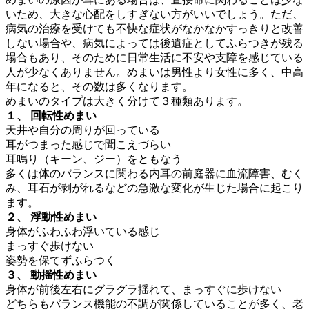
いため、大きな心配をしすぎない方がいいでしょう。ただ、
病気の治療を受けても不快な症状がなかなかすっきりと改善
しない場合や、病気によっては後遺症としてふらつきが残る
場合もあり、そのために日常生活に不安や支障を感じている
人が少なくありません。めまいは男性より女性に多く、中高
年になると、その数は多くなります。
めまいのタイプは大きく分けて３種類あります。
１、 回転性めまい
天井や自分の周りが回っている
耳がつまった感じで聞こえづらい
耳鳴り（キーン、ジー）をともなう
多くは体のバランスに関わる内耳の前庭器に血流障害、むく
み、耳石が剥がれるなどの急激な変化が生じた場合に起こり
ます。
２、 浮動性めまい
身体がふわふわ浮いている感じ
まっすぐ歩けない
姿勢を保てずふらつく
３、 動揺性めまい
身体が前後左右にグラグラ揺れて、まっすぐに歩けない
どちらもバランス機能の不調が関係していることが多く、老