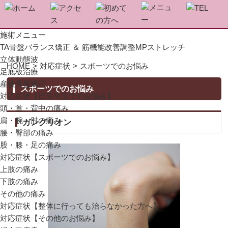
施術メニュー
TA骨盤バランス矯正 ＆ 筋機能改善調整MPストレッチ
立体動態波
HOME
>
対応症状
>
スポーツでのお悩み
足底板治療
産後骨盤矯正
スポーツでのお悩み
対応症状【日常生活でのお悩み】
頭・首・背中の痛み
肩・腕・肘の痛み
ガングリオン
腰・臀部の痛み
股・膝・足の痛み
対応症状【スポーツでのお悩み】
上肢の痛み
下肢の痛み
その他の痛み
対応症状【整体に行っても治らなかった方へ】
対応症状【その他のお悩み】