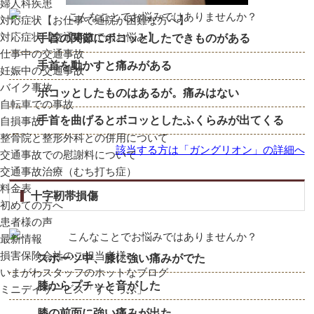
婦人科疾患
対応症状【お仕事で通院が困難な方へ】
対応症状【交通事故でのお悩み】
手首の関節にボコッとしたできものがある
仕事中の交通事故
手首を動かすと痛みがある
妊娠中の交通事故
バイク事故
ボコッとしたものはあるが。痛みはない
自転車での事故
手首を曲げるとボコッとしたふくらみが出てくる
自損事故
整骨院と整形外科との併用について
該当する方は「ガングリオン」の詳細へ
交通事故での慰謝料について
交通事故治療（むち打ち症）
料金表
十字靭帯損傷
初めての方へ
患者様の声
最新情報
損害保険会社のご担当者様へ
スポーツ中、膝に強い痛みがでた
いまがわスタッフのホットなブログ
膝からプチッと音がした
ミニデイサービス「すてっぷ」
膝の前面に強い痛みが出た