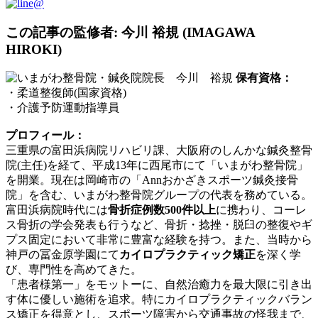
この記事の監修者: 今川 裕規 (IMAGAWA
HIROKI)
保有資格：
・柔道整復師(国家資格)
・介護予防運動指導員
プロフィール：
三重県の富田浜病院リハビリ課、大阪府のしんかな鍼灸整骨
院(主任)を経て、平成13年に西尾市にて「いまがわ整骨院」
を開業。現在は岡崎市の「Annおかざきスポーツ鍼灸接骨
院」を含む、いまがわ整骨院グループの代表を務めている。
富田浜病院時代には
骨折症例数500件以上
に携わり、コーレ
ス骨折の学会発表も行うなど、骨折・捻挫・脱臼の整復やギ
プス固定において非常に豊富な経験を持つ。また、当時から
神戸の冨金原学園にて
カイロプラクティック矯正
を深く学
び、専門性を高めてきた。
「患者様第一」をモットーに、自然治癒力を最大限に引き出
す体に優しい施術を追求。特にカイロプラクティックバラン
ス矯正を得意とし、スポーツ障害から交通事故の怪我まで、