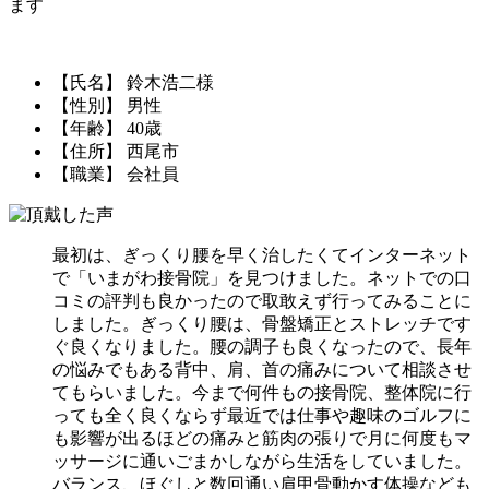
ます
【氏名】 鈴木浩二様
【性別】 男性
【年齢】 40歳
【住所】 西尾市
【職業】 会社員
最初は、ぎっくり腰を早く治したくてインターネット
で「いまがわ接骨院」を見つけました。ネットでの口
コミの評判も良かったので取敢えず行ってみることに
しました。ぎっくり腰は、骨盤矯正とストレッチです
ぐ良くなりました。腰の調子も良くなったので、長年
の悩みでもある背中、肩、首の痛みについて相談させ
てもらいました。今まで何件もの接骨院、整体院に行
っても全く良くならず最近では仕事や趣味のゴルフに
も影響が出るほどの痛みと筋肉の張りで月に何度もマ
ッサージに通いごまかしながら生活をしていました。
バランス、ほぐしと数回通い肩甲骨動かす体操なども