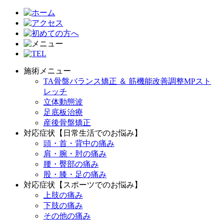
施術メニュー
TA骨盤バランス矯正 ＆ 筋機能改善調整MPスト
レッチ
立体動態波
足底板治療
産後骨盤矯正
対応症状【日常生活でのお悩み】
頭・首・背中の痛み
肩・腕・肘の痛み
腰・臀部の痛み
股・膝・足の痛み
対応症状【スポーツでのお悩み】
上肢の痛み
下肢の痛み
その他の痛み