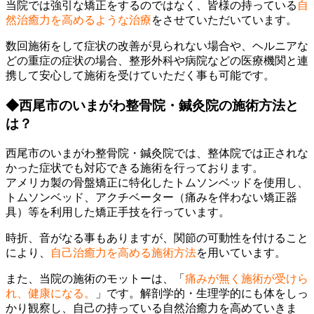
当院では強引な矯正をするのではなく、皆様の持っている
自
然治癒力を高めるような治療
をさせていただいています。
数回施術をして症状の改善が見られない場合や、ヘルニアな
どの重症の症状の場合、整形外科や病院などの医療機関と連
携して安心して施術を受けていただく事も可能です。
◆西尾市のいまがわ整骨院・鍼灸院の施術方法と
は？
西尾市のいまがわ整骨院・鍼灸院では、整体院では正されな
かった症状でも対応できる施術を行っております。
アメリカ製の骨盤矯正に特化したトムソンベッドを使用し、
トムソンベッド、アクチベーター（痛みを伴わない矯正器
具）等を利用した矯正手技を行っています。
時折、音がなる事もありますが、関節の可動性を付けること
により、
自己治癒力を高める施術方法
を用いています。
また、当院の施術のモットーは、「
痛みが無く施術が受けら
れ、健康になる。
」です。解剖学的・生理学的にも体をしっ
かり観察し、自己の持っている自然治癒力を高めていきま