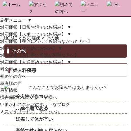
施術メニュー
▼
対応症状【日常生活でのお悩み】
▼
対応症状【スポーツでのお悩み】
▼
HOME
>
対応症状
>
その他
対応症状【整体に行っても治らなかった方へ】
対応症状【その他のお悩み】
▼
その他
対応症状【お仕事で通院が困難な方へ】
対応症状【交通事故でのお悩み】
▼
料金表
婦人科疾患
初めての方へ
患者様の声
最新情報
冷え性がきつい
損害保険会社のご担当者様へ
いまがわスタッフのホットなブログ
月経不順である
ミニデイサービス「すてっぷ」
妊娠して体が辛い
産後で体が中々戻らない