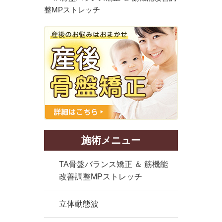
施術メニュー
TA骨盤バランス矯正 ＆ 筋機能
改善調整MPストレッチ
立体動態波