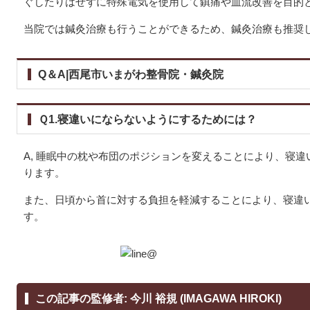
ぐしたりはせずに特殊電気を使用して鎮痛や血流改善を目的
当院では鍼灸治療も行うことができるため、鍼灸治療も推奨
Q＆A|西尾市いまがわ整骨院・鍼灸院
Ｑ1.寝違いにならないようにするためには？
A, 睡眠中の枕や布団のポジションを変えることにより、寝
ります。
また、日頃から首に対する負担を軽減することにより、寝違
す。
この記事の監修者: 今川 裕規 (IMAGAWA HIROKI)