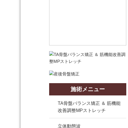
施術メニュー
TA骨盤バランス矯正 ＆ 筋機能
改善調整MPストレッチ
立体動態波