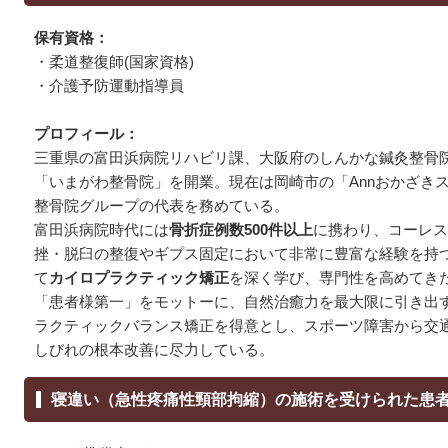
保有資格：
・柔道整復師(国家資格)
・介護予防運動指導員
プロフィール：
三重県の富田浜病院リハビリ課、大阪府のしんかな鍼灸整骨院
「いまがわ整骨院」を開業。現在は岡崎市の「Annおかざき
整骨院グループの代表を務めている。
富田浜病院時代には
骨折症例数500件以上
に携わり、コーレス
挫・脱臼の整復やギプス固定において非常に豊富な経験を持
て
カイロプラクティック矯正
を深く学び、専門性を高めてき
「患者様第一」をモットーに、自然治癒力を最大限に引き出
ラクティックバランス矯正を得意とし、スポーツ障害から交
しびれの根本改善に尽力している。
寝違い（急性疼痛性頸部拘縮）の施術を受けられた患