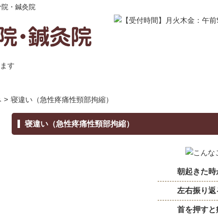
骨院・鍼灸院
み
>
寝違い（急性疼痛性頸部拘縮）
寝違い（急性疼痛性頸部拘縮）
朝起きた時
左右振り返
首を押すと