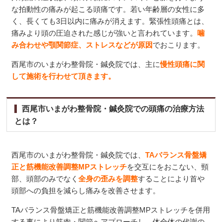
な拍動性の痛みが起こる頭痛です。若い年齢層の女性に多
く、長くても3日以内に痛みが消えます。緊張性頭痛とは、
痛みより頭の圧迫された感じが強いと言われています。
噛
み合わせや顎関節症、ストレスなどが原因
でおこります。
西尾市のいまがわ整骨院・鍼灸院では、主に
慢性頭痛に関
して施術を行わせて頂きます。
西尾市いまがわ整骨院・鍼灸院での頭痛の治療方法
とは？
西尾市のいまがわ整骨院・鍼灸院では、
TAバランス骨盤矯
正と筋機能改善調整MPストレッチ
を交互にをおこない、頸
部、頭部のみでなく
全身の歪みを調整
することにより首や
頭部への負担を減らし痛みを改善させます。
TAバランス骨盤矯正と筋機能改善調整MPストレッチを併用
する事により筋肉・関節へアプローチし、体全体の代謝の