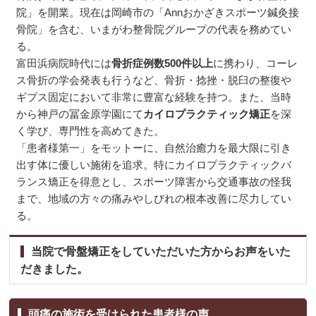
院」を開業。現在は岡崎市の「Annおかざきスポーツ鍼灸接
骨院」を含む、いまがわ整骨院グループの代表を務めてい
る。
富田浜病院時代には
骨折症例数500件以上
に携わり、コーレ
ス骨折の学会発表も行うなど、骨折・捻挫・脱臼の整復や
ギプス固定において非常に豊富な経験を持つ。また、当時
から神戸の冨金原学園にて
カイロプラクティック矯正
を深
く学び、専門性を高めてきた。
「患者様第一」をモットーに、自然治癒力を最大限に引き
出す体に優しい施術を追求。特にカイロプラクティックバ
ランス矯正を得意とし、スポーツ障害から交通事故の怪我
まで、地域の方々の痛みやしびれの根本改善に尽力してい
る。
当院で骨盤矯正をしていただいた方からお声をいた
だきました。
頭痛の施術を受けられた患者様の声