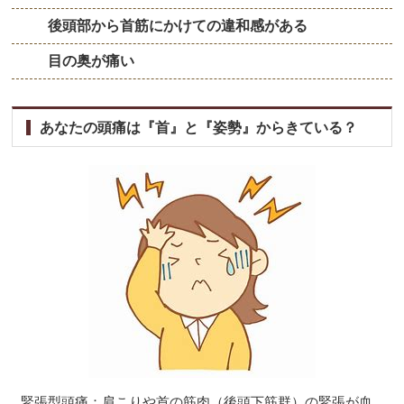
後頭部から首筋にかけての違和感がある
▼
目の奥が痛い
あなたの頭痛は『首』と『姿勢』からきている？
緊張型頭痛：肩こりや首の筋肉（後頭下筋群）の緊張が血