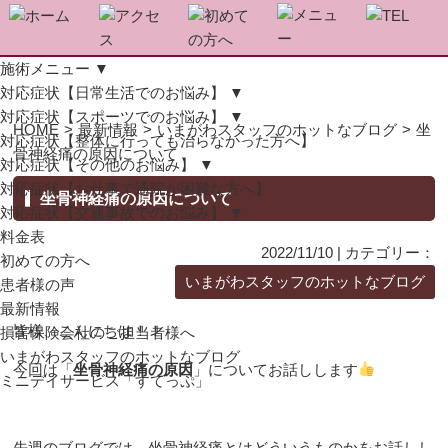
施術メニュー
▼
対応症状【日常生活でのお悩み】
▼
対応症状【スポーツでのお悩み】
▼
HOME
>
最新情報
>
いまがわスタッフのホットなブログ
>
坐
対応症状【整体に行っても治らなかった方へ】
骨神経痛の原因について
対応症状【その他のお悩み】
▼
対応症状【お仕事で通院が困難な方へ】
坐骨神経痛の原因について
対応症状【交通事故でのお悩み】
▼
料金表
2022/11/10 | カテゴリー：
初めての方へ
いまがわスタッフのホットなブログ
患者様の声
最新情報
皆様、こんにちは！！
損害保険会社のご担当者様へ
いまがわスタッフのホットなブログ
今回は「
坐骨神経痛の原因
」についてお話しします
ミニデイサービス「すてっぷ」
先週のブログでは、坐骨神経痛とはどういうものかをお話しし