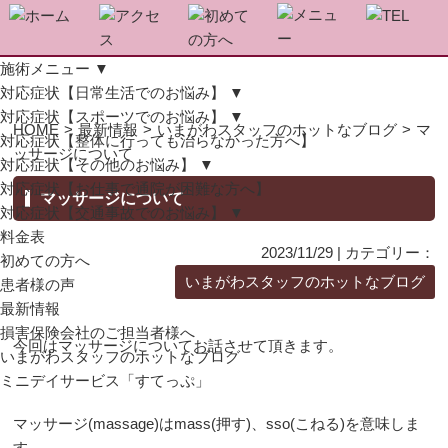
施術メニュー
▼
対応症状【日常生活でのお悩み】
▼
対応症状【スポーツでのお悩み】
▼
HOME
>
最新情報
>
いまがわスタッフのホットなブログ
>
マ
対応症状【整体に行っても治らなかった方へ】
ッサージについて
対応症状【その他のお悩み】
▼
対応症状【お仕事で通院が困難な方へ】
マッサージについて
対応症状【交通事故でのお悩み】
▼
料金表
2023/11/29 | カテゴリー：
初めての方へ
いまがわスタッフのホットなブログ
患者様の声
最新情報
損害保険会社のご担当者様へ
今回はマッサージについてお話させて頂きます。
いまがわスタッフのホットなブログ
ミニデイサービス「すてっぷ」
マッサージ(massage)はmass(押す)、sso(こねる)を意味しま
す。