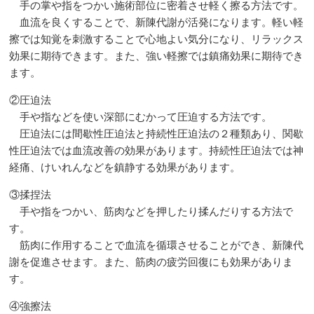
手の掌や指をつかい施術部位に密着させ軽く擦る方法です。
血流を良くすることで、新陳代謝が活発になります。軽い軽
擦では知覚を刺激することで心地よい気分になり、リラックス
効果に期待できます。また、強い軽擦では鎮痛効果に期待でき
ます。
②圧迫法
手や指などを使い深部にむかって圧迫する方法です。
圧迫法には間歇性圧迫法と持続性圧迫法の２種類あり、関歇
性圧迫法では血流改善の効果があります。持続性圧迫法では神
経痛、けいれんなどを鎮静する効果があります。
③揉捏法
手や指をつかい、筋肉などを押したり揉んだりする方法で
す。
筋肉に作用することで血流を循環させることができ、新陳代
謝を促進させます。また、筋肉の疲労回復にも効果がありま
す。
④強擦法