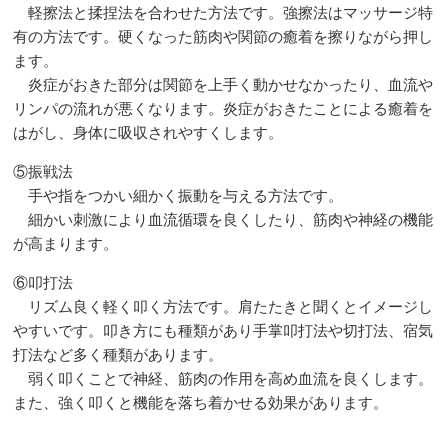
軽擦法と揉捏法を合わせた方法です。強擦法はマッサージ特
有の方法です。硬くなった筋肉や関節の癒着を擦りながら押し
ます。
炎症がおきた部分は関節を上手く動かせなかったり、血流や
リンパの流れが悪くなります。炎症がおきたことによる癒着を
はがし、身体に吸収されやすくします。
⑤振戦法
手や指をつかい細かく振動を与える方法です。
細かい刺激により血流循環を良くしたり、筋肉や神経の機能
が高まります。
⑥叩打法
リズム良く軽く叩く方法です。肩たたきと聞くとイメージし
やすいです。叩き方にも種類があり手掌叩打法や切打法、宿気
打法など多く種類があります。
弱く叩くことで神経、筋肉の作用を高め血流を良くします。
また、強く叩くと機能を落ち着かせる効果があります。