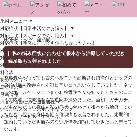
施術メニュー
▼
対応症状【日常生活でのお悩み】
▼
対応症状【スポーツでのお悩み】
▼
HOME
>
タグ : 偏頭痛
対応症状【整体に行っても治らなかった方へ】
対応症状【その他のお悩み】
▼
私の悩み症状に合わせて根本から治療していただき
対応症状【お仕事で通院が困難な方へ】
偏頭痛も改善されました
対応症状【交通事故でのお悩み】
▼
料金表
整形外科へ行っても首のヘルニアと診断され鎮痛剤とシップの
初めての方へ
み片頭痛も改善されず毎日辛い日々思いをしていました。ネッ
患者様の声
トのホームページでいまがわ整骨院さんを知りたくさんの口コ
最新情報
ミの内容、治療法をみて通院を決めました。当初、ガチガチ、
損害保険会社のご担当者様へ
バキバキだった身体も私の症状に合わせて根本から治療してい
いまがわスタッフのホットなブログ
ただき、段々と身体も軽く偏頭痛も改善されました。定期的に
ミニデイサービス「すてっぷ」
施術していただき痛みのない身体を維持していきたいと思って
います。