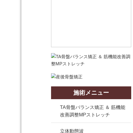
施術メニュー
TA骨盤バランス矯正 ＆ 筋機能
改善調整MPストレッチ
立体動態波