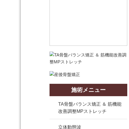
施術メニュー
TA骨盤バランス矯正 ＆ 筋機能
改善調整MPストレッチ
立体動態波