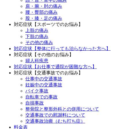
頭・首・背中の痛み
肩・腕・肘の痛み
腰・臀部の痛み
股・膝・足の痛み
対応症状【スポーツでのお悩み】
上肢の痛み
下肢の痛み
その他の痛み
対応症状【整体に行っても治らなかった方へ】
対応症状【その他のお悩み】
婦人科疾患
対応症状【お仕事で通院が困難な方へ】
対応症状【交通事故でのお悩み】
仕事中の交通事故
妊娠中の交通事故
バイク事故
自転車での事故
自損事故
整骨院と整形外科との併用について
交通事故での慰謝料について
交通事故治療（むち打ち症）
料金表