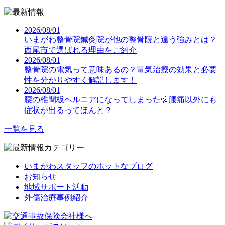
2026/08/01
いまがわ整骨院鍼灸院が他の整骨院と違う強みとは？
西尾市で選ばれる理由をご紹介
2026/08/01
整骨院の電気って意味あるの？電気治療の効果と必要
性を分かりやすく解説します！
2026/08/01
腰の椎間板ヘルニアになってしまった💦腰痛以外にも
症状が出るってほんと？
一覧を見る
いまがわスタッフのホットなブログ
お知らせ
地域サポート活動
外傷治療事例紹介