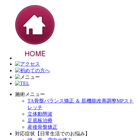
施術メニュー
TA骨盤バランス矯正 ＆ 筋機能改善調整MPスト
レッチ
立体動態波
足底板治療
産後骨盤矯正
対応症状【日常生活でのお悩み】