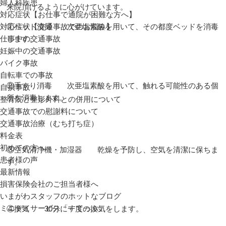
婦人科疾患
来院頂けるように心がけています。
対応症状【お仕事で通院が困難な方へ】
①ベッド清掃 次亜塩素酸を用いて、その都度ベッドを消毒
対応症状【交通事故でのお悩み】
します。
仕事中の交通事故
妊娠中の交通事故
バイク事故
自転車での事故
②手すり消毒 次亜塩素酸を用いて、触れる可能性のある個
自損事故
所を消毒します。
整骨院と整形外科との併用について
交通事故での慰謝料について
交通事故治療（むち打ち症）
料金表
初めての方へ
③空気清浄機・加湿器 乾燥を予防し、空気を清潔に保ちま
患者様の声
す。
最新情報
損害保険会社のご担当者様へ
いまがわスタッフのホットなブログ
ミニデイサービス「すてっぷ」
④換気 30分に一度の換気をします。