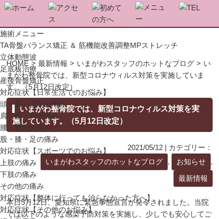
施術メニュー
TA骨盤バランス矯正 ＆ 筋機能改善調整MPストレッチ
立体動態波
HOME
>
最新情報
>
いまがわスタッフのホットなブログ
>
い
足底板治療
まがわ整骨院では、新型コロナウィルス対策を実施していま
産後骨盤矯正
す。（5月12日改定）
対応症状【日常生活でのお悩み】
頭・首・背中の痛み
いまがわ整骨院では、新型コロナウィルス対策を実
肩・腕・肘の痛み
施しています。（5月12日改定）
腰・臀部の痛み
股・膝・足の痛み
2021/05/12 | カテゴリー：
対応症状【スポーツでのお悩み】
いまがわスタッフのホットなブログ
,
お知らせ
,
上肢の痛み
下肢の痛み
最新情報
その他の痛み
対応症状【整体に行っても治らなかった方へ】
本日5月12日、愛知県に緊急事態宣言が発令されました。当院
対応症状【その他のお悩み】
では以下のような感染予防対策を実施し、少しでも安心してご