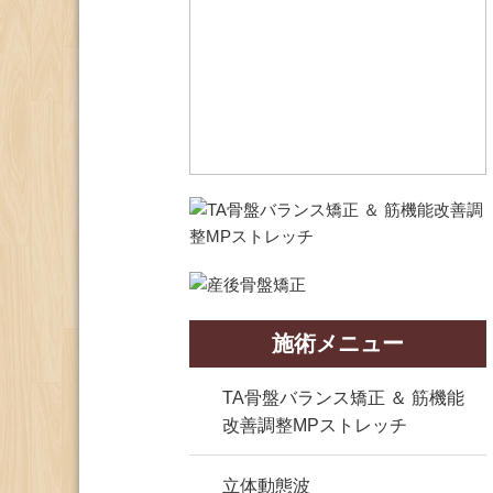
施術メニュー
TA骨盤バランス矯正 ＆ 筋機能
改善調整MPストレッチ
立体動態波