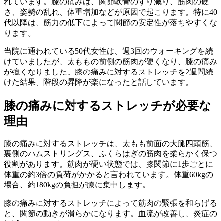
れています。膝の痛みは、関節軟骨のすり減り、筋肉の硬
さ、姿勢の乱れ、体重増加などが原因で起こります。特に40
代以降は、筋力の低下によって関節の安定性が落ちやすくな
ります。
当院に通われている50代女性は、週3回のウォーキングを続
けていましたが、太ももの前側の筋肉が硬くなり、膝の痛み
が強くなりました。膝の痛みに対するストレッチを2週間続
けた結果、階段の昇降が楽になったと話しています。
膝の痛みに対するストレッチが必要な
理由
膝の痛みに対するストレッチは、太もも前面の大腿四頭筋、
裏側のハムストリングス、ふくらはぎの筋肉を柔らかく保つ
役割があります。筋肉が硬い状態では、膝関節に1歩ごとに
体重の約3倍の負荷がかかると言われています。体重60kgの
場合、約180kgの負担が膝に集中します。
膝の痛みに対するストレッチによって筋肉の緊張を和らげる
と、関節の動きが滑らかになります。血流が改善し、炎症の