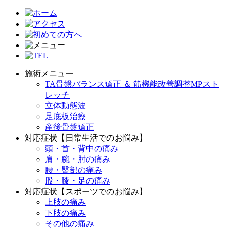
施術メニュー
TA骨盤バランス矯正 ＆ 筋機能改善調整MPスト
レッチ
立体動態波
足底板治療
産後骨盤矯正
対応症状【日常生活でのお悩み】
頭・首・背中の痛み
肩・腕・肘の痛み
腰・臀部の痛み
股・膝・足の痛み
対応症状【スポーツでのお悩み】
上肢の痛み
下肢の痛み
その他の痛み