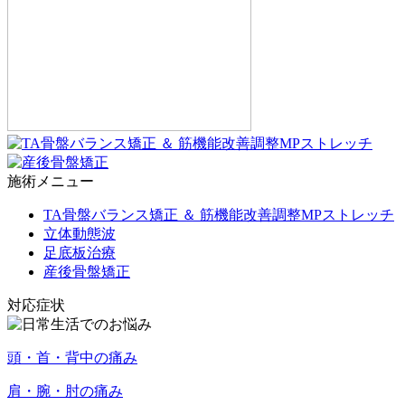
施術メニュー
TA骨盤バランス矯正 ＆ 筋機能改善調整MPストレッチ
立体動態波
足底板治療
産後骨盤矯正
対応症状
頭・首・背中の痛み
肩・腕・肘の痛み