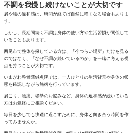
不調を我慢し続けないことが大切です
肩や腰の違和感は、時間が経てば自然に軽くなる場合もありま
交通事故治療（むち打ち症）
す。
しかし、長期間続く不調は身体の使い方や生活習慣が関係して
料金表
いることもあります。
西尾市で整体を探している方は、「今つらい場所」だけを見る
のではなく、「なぜ不調が続いているのか」を一緒に考える視
初めての方へ
点を持つことが大切です。
いまがわ整骨院鍼灸院では、一人ひとりの生活背景や身体の状
患者様の声
態を確認しながら施術を行っています。
肩こり、腰痛、姿勢のお悩みなど、身体の違和感が続いている
最新情報
方はお気軽にご相談ください。
毎日を少しでも快適に過ごすために、身体と向き合う時間を作
損害保険会社のご担当者様へ
ってみませんか。