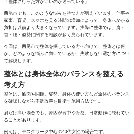
「整体に行った方がいいのか迷っている」
対応症状【日常生活でのお悩み】
西尾市でも、このような悩みを持つ方が増えています。仕事や
家事、育児、スマホを見る時間の増加によって、身体へかかる
頭・首・背中の痛み
負担は以前より大きくなっています。実際に整体では、肩・
首・腰・姿勢に関する相談が多く見られています。
今回は、西尾市で整体を探している方へ向けて、整体とは何
肩・腕・肘の痛み
か、どのような悩みに向いているか、失敗しない選び方につい
て解説します。
腰・臀部の痛み
整体とは身体全体のバランスを整える
考え方
股・膝・足の痛み
整体は、筋肉や関節、姿勢、身体の使い方など全体のバランス
を確認しながら不調改善を目指す施術方法です。
対応症状【スポーツでのお悩み】
肩だけ痛い場合でも、原因が背中や骨盤、日常動作に隠れてい
ることがあります。
上肢の痛み
例えば、デスクワーク中心の40代女性の場合です。