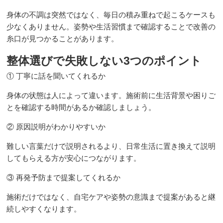
身体の不調は突然ではなく、毎日の積み重ねで起こるケースも
仕事中の交通事故
少なくありません。姿勢や生活習慣まで確認することで改善の
糸口が見つかることがあります。
妊娠中の交通事故
整体選びで失敗しない3つのポイント
① 丁寧に話を聞いてくれるか
バイク事故
身体の状態は人によって違います。施術前に生活背景や困りご
とを確認する時間があるか確認しましょう。
自転車での事故
② 原因説明がわかりやすいか
難しい言葉だけで説明されるより、日常生活に置き換えて説明
自損事故
してもらえる方が安心につながります。
③ 再発予防まで提案してくれるか
整骨院と整形外科との併用について
施術だけではなく、自宅ケアや姿勢の意識まで提案があると継
続しやすくなります。
交通事故での慰謝料について