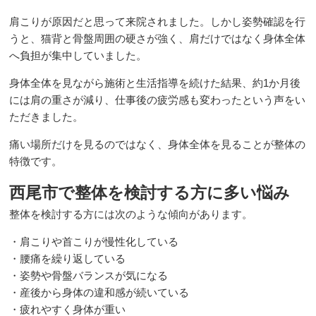
肩こりが原因だと思って来院されました。しかし姿勢確認を行
下肢の痛み
うと、猫背と骨盤周囲の硬さが強く、肩だけではなく身体全体
へ負担が集中していました。
その他の痛み
身体全体を見ながら施術と生活指導を続けた結果、約1か月後
には肩の重さが減り、仕事後の疲労感も変わったという声をい
ただきました。
対応症状【整体に行っても治らなかった方へ】
痛い場所だけを見るのではなく、身体全体を見ることが整体の
特徴です。
対応症状【その他のお悩み】
西尾市で整体を検討する方に多い悩み
婦人科疾患
整体を検討する方には次のような傾向があります。
・肩こりや首こりが慢性化している
・腰痛を繰り返している
対応症状【お仕事で通院が困難な方へ】
・姿勢や骨盤バランスが気になる
・産後から身体の違和感が続いている
対応症状【交通事故でのお悩み】
・疲れやすく身体が重い