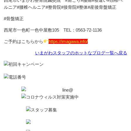
西尾市いまがわ整骨院鍼灸院 #肩こり#腰痛#寝違い#頚椎ヘ
いまがわスタッフのホットなブログ
ルニア#腰椎ヘルニア#整骨院#接骨院#整体#産後骨盤矯正
#骨盤矯正
ミニデイサービス「すてっぷ」
西尾市一色町一色中屋敷105 TEL：0563‐72‐1136
ご予約はこちらから
https://imagawa.info/
いまがわスタッフのホットなブログ一覧へ戻る