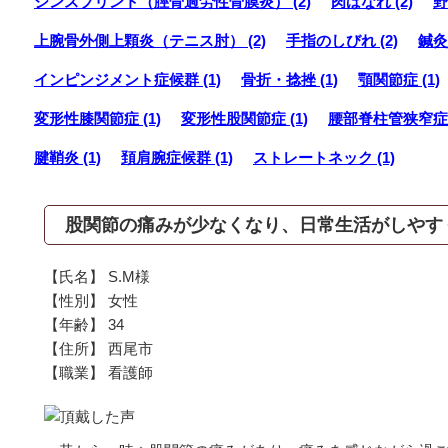
シンスプリント（脛骨過労性骨膜炎） (2)
肉ばなれ (2)
野
上腕骨外側上顆炎（テニス肘） (2)
手指のしびれ (2)
鍼灸 
インピンジメント症候群 (1)
骨折・捻挫 (1)
顎関節症 (1)
変形性膝関節症 (1)
変形性股関節症 (1)
腰部脊柱管狭窄症 (
腱鞘炎 (1)
頚肩腕症候群 (1)
ストレートネック (1)
股関節の痛みが少なくなり、日常生活がしやす
【氏名】 S.M様
【性別】 女性
【年齢】 34
【住所】 西尾市
【職業】 看護師