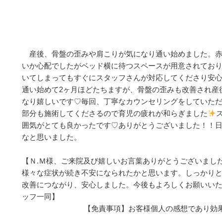
産後、骨盤の歪みや肩こりが気になり通い始めました。赤
いか心配でしたがベッド横に待つスペースが用意されてお
いてしまってもすぐにスタッフさんが対応してくださり安
通い始めて2ヶ月ほどたちますが、骨盤の歪みも改善され産
なり嬉しいです♡毎回、丁寧なカウンセリングをしていた
部分も施術してくださるので育児の疲れが和らぎました
囲気がとても良かったです♡ありがとうございました！！
なと思いました。
【Ｎ.Ｍ様、ご来院及び嬉しいお言葉ありがとうございまし
様々な症状が続き不安になられたかと思います。しっかり
改善につながり、安心しました。今後もよろしくお願いいた
ッフ一同】
【免責事項】お客様個人の感想であり効