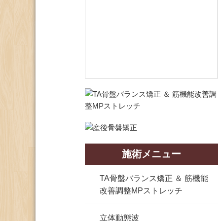
施術メニュー
TA骨盤バランス矯正 ＆ 筋機能
改善調整MPストレッチ
立体動態波