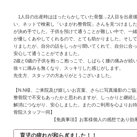
1人目の出産時はほったらかしていた骨盤…2人目を出産
い、ネットで検索し「いまがわ整骨院」さんを見つけまし
が決め手でした。子供を預けて通うことが難しい中で、一
が優しくあやしてくれるので、とても助かりました。そし
りましたが、自分の話をしっかり聞いてくれて、自分に合
安心して通うことができました。
2歳と0歳の子供を抱っこ抱っこで、しばらく腰の痛みが続
徐々に痛みも無くなり、スッキリした感じがします。
先生方、スタッフの方ありがとうございました。
【N.N様、ご来院及び嬉しいお言葉、さらに写真撮影のご
整骨院で不安もあったかと思われますが、しっかりと継続
解消につながり、安心しました。またのご利用を心よりお待
骨院スタッフ一同】
【免責事項】お客様個人の感想であり効
育児の疲れが和らぎました！！