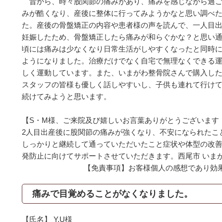
昔から、時々股関節の痛みがあり、痛みを感じながら過ご
みが酷くなり、産後に整体に行ってみようかなと思い調べ
た。産後の骨盤矯正の内容や患者様の声を読んで、一人目
妊娠したため、骨盤矯正したら痛みが和らぐかな？と思い通
頃には痛みは少なくなり日常生活がしやすくなったと同時
ようになりました。治療だけでなく自宅で無理なくできる
しく運動しています。また、いまがわ整骨院さんで購入し
スタッフの皆様も優しく話しやすいし、子供も連れて行け
続けてみようと思います。
【S・M様、ご来院及び嬉しいお言葉ありがとうございます
2人目出産後に股関節の痛みが強くなり、不安になられたこ
しっかりと継続して通っていただいたこと症状や体型の改
発防止に向けてサポートさせていただきます。西尾市 いま
【免責事項】お客様個人の感想であり効
痛みで目覚めることがなくなりました。
【氏名】 Y.U様