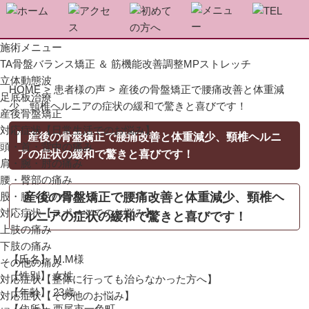
施術メニュー
TA骨盤バランス矯正 ＆ 筋機能改善調整MPストレッチ
立体動態波
HOME
>
患者様の声
>
産後の骨盤矯正で腰痛改善と体重減
足底板治療
少、頸椎ヘルニアの症状の緩和で驚きと喜びです！
産後骨盤矯正
対応症状【日常生活でのお悩み】
産後の骨盤矯正で腰痛改善と体重減少、頸椎ヘルニ
頭・首・背中の痛み
アの症状の緩和で驚きと喜びです！
肩・腕・肘の痛み
腰・臀部の痛み
産後の骨盤矯正で腰痛改善と体重減少、頸椎ヘ
股・膝・足の痛み
対応症状【スポーツでのお悩み】
ルニアの症状の緩和で驚きと喜びです！
上肢の痛み
下肢の痛み
【氏名】 M.M様
その他の痛み
【性別】 女性
対応症状【整体に行っても治らなかった方へ】
【年齢】 23歳
対応症状【その他のお悩み】
【住所】 西尾市一色町