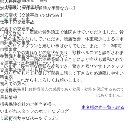
婦人科疾患
【職業】 専業主婦
対応症状【お仕事で通院が困難な方へ】
対応症状【交通事故でのお悩み】
仕事中の交通事故
妊娠中の交通事故
紹介もあり、産後の骨盤矯正で通院させていただきました。骨
バイク事故
盤の歪みをなおしていただき、腰痛改善、体重減少によるズボ
自転車での事故
ンのサイズダウンと嬉しい事ばかりでした。また、２～3年前
自損事故
よりうでの痺れなどの症状があり、頸椎ヘルニアと診断されま
整骨院と整形外科との併用について
したが、週に一回の治療を続けることにより症状も緩和されて
交通事故での慰謝料について
います。慢性的な症状を改善でき、驚きと喜びです！スタッフ
交通事故治療（むち打ち症）
の方たちもとても優しく親身に話して下さるため通院しやすい
料金表
です。これからもよろしくお願いします。
初めての方へ
【免責事項】お客様個人の感想であり効果・効能を保証するもので
患者様の声
はありません。
最新情報
損害保険会社のご担当者様へ
患者様の声一覧へ戻る
いまがわスタッフのホットなブログ
ミニデイサービス「すてっぷ」