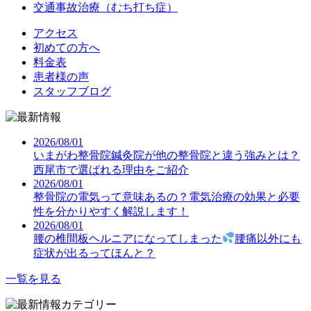
交通事故治療（むち打ち症）
アクセス
初めての方へ
料金表
患者様の声
スタッフブログ
2026/08/01
いまがわ整骨院鍼灸院が他の整骨院と違う強みとは？
西尾市で選ばれる理由をご紹介
2026/08/01
整骨院の電気って意味あるの？電気治療の効果と必要
性を分かりやすく解説します！
2026/08/01
腰の椎間板ヘルニアになってしまった
腰痛以外にも
症状が出るってほんと？
一覧を見る