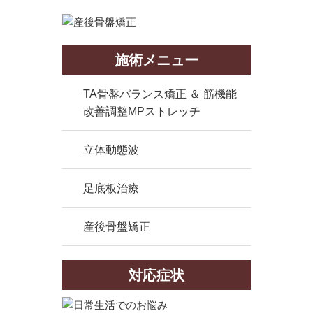
施術メニュー
TA骨盤バランス矯正 ＆ 筋機能
改善調整MPストレッチ
立体動態波
足底板治療
産後骨盤矯正
対応症状