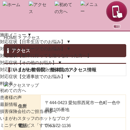
施術メニュー
▼
HOME
>
アクセス
対応症状【日常生活でのお悩み】
▼
対応症状【スポーツでのお悩み】
▼
アクセス
対応症状【整体に行っても治らなかった方へ】
対応症状【その他のお悩み】
▼
対応症状【お仕事で通院が困難な方へ】
いまがわ整骨院・整体院のアクセス情報
対応症状【交通事故でのお悩み】
▼
料金表
初めての方へ
患者様の声
〒444-0423 愛知県西尾市一色町一色中
最新情報
住所
屋敷105番地
損害保険会社のご担当者様へ
いまがわスタッフのホットなブログ
ミニデイサービス「すてっぷ」
電話
0563-72-1136