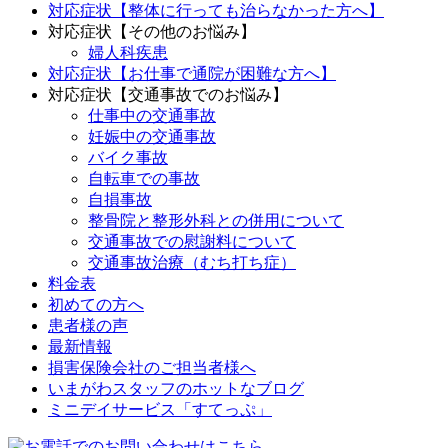
対応症状【整体に行っても治らなかった方へ】
対応症状【その他のお悩み】
婦人科疾患
対応症状【お仕事で通院が困難な方へ】
対応症状【交通事故でのお悩み】
仕事中の交通事故
妊娠中の交通事故
バイク事故
自転車での事故
自損事故
整骨院と整形外科との併用について
交通事故での慰謝料について
交通事故治療（むち打ち症）
料金表
初めての方へ
患者様の声
最新情報
損害保険会社のご担当者様へ
いまがわスタッフのホットなブログ
ミニデイサービス「すてっぷ」