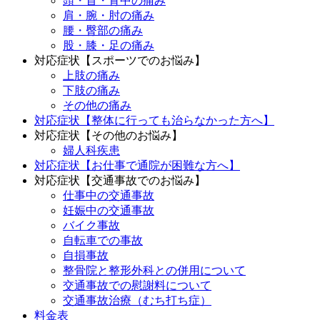
頭・首・背中の痛み
肩・腕・肘の痛み
腰・臀部の痛み
股・膝・足の痛み
対応症状【スポーツでのお悩み】
上肢の痛み
下肢の痛み
その他の痛み
対応症状【整体に行っても治らなかった方へ】
対応症状【その他のお悩み】
婦人科疾患
対応症状【お仕事で通院が困難な方へ】
対応症状【交通事故でのお悩み】
仕事中の交通事故
妊娠中の交通事故
バイク事故
自転車での事故
自損事故
整骨院と整形外科との併用について
交通事故での慰謝料について
交通事故治療（むち打ち症）
料金表