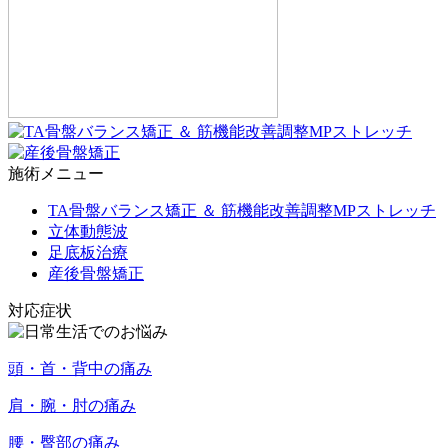
施術メニュー
TA骨盤バランス矯正 ＆ 筋機能改善調整MPストレッチ
立体動態波
足底板治療
産後骨盤矯正
対応症状
頭・首・背中の痛み
肩・腕・肘の痛み
腰・臀部の痛み