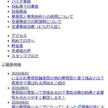
バイク事故
自転車での事故
自損事故
整骨院と整形外科との併用について
交通事故での慰謝料について
交通事故治療（むち打ち症）
アクセス
初めての方へ
料金表
患者様の声
スタッフブログ
2026/08/01
いまがわ整骨院鍼灸院が他の整骨院と違う強みとは？
西尾市で選ばれる理由をご紹介
2026/08/01
整骨院の電気って意味あるの？電気治療の効果と必要
性を分かりやすく解説します！
2026/08/01
腰の椎間板ヘルニアになってしまった
腰痛以外にも