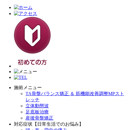
施術メニュー
TA骨盤バランス矯正 ＆ 筋機能改善調整MPスト
レッチ
立体動態波
足底板治療
産後骨盤矯正
対応症状【日常生活でのお悩み】