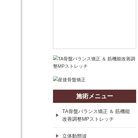
施術メニュー
TA骨盤バランス矯正 ＆ 筋機能
改善調整MPストレッチ
立体動態波