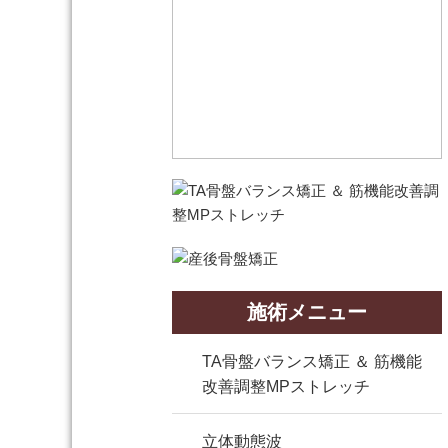
施術メニュー
TA骨盤バランス矯正 ＆ 筋機能
改善調整MPストレッチ
立体動態波