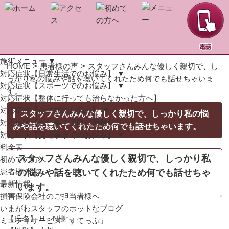
施術メニュー
▼
HOME
>
患者様の声
>
スタッフさんみんな優しく親切で、し
対応症状【日常生活でのお悩み】
▼
っかり私の悩みや話を聴いてくれたため何でも話せちゃいま
対応症状【スポーツでのお悩み】
▼
す。
対応症状【整体に行っても治らなかった方へ】
対応症状【その他のお悩み】
▼
スタッフさんみんな優しく親切で、しっかり私の悩
対応症状【お仕事で通院が困難な方へ】
みや話を聴いてくれたため何でも話せちゃいます。
対応症状【交通事故でのお悩み】
▼
料金表
スタッフさんみんな優しく親切で、しっかり私
初めての方へ
患者様の声
の悩みや話を聴いてくれたため何でも話せちゃ
最新情報
います。
損害保険会社のご担当者様へ
いまがわスタッフのホットなブログ
【氏名】 H・N様
ミニデイサービス「すてっぷ」