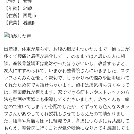
【性別】 女性
【年齢】 34歳
【住所】 西尾市
【職業】 看護師
出産後、体重が戻らず、お腹の脂肪もついたままで、抱っこが
多くて腰痛と肩痛が悪化して、このままではと思い友人に相
談。産後骨盤矯正は絶対やったほうがいいし、改善するよと、
友人にすすめられて、いまがわ整骨院さんにいきました。スタ
ッフさんみんな優しく親切で、しっかり私の悩みや話を聴いて
くれたため何でも話せちゃいます。施術は痛気持ち良くやって
は、毎回疲れが癒えます。家でできる筋トレやストレッチの方
法を動画や実際にも指導してくださいました。赤ちゃんも一緒
なので泣いてしまうか心配でしたが、ぐずっても色んなスタッ
フさんがあやしてくれ授乳もさせてもらえたので助かりまし
た。腰痛や肩痛も徐々に軽減でき、育児につらさにも共感して
もらえ、整骨院に行くことが気分転換になりとても感謝してま