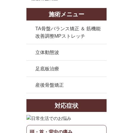
施術メニュー
TA骨盤バランス矯正 ＆ 筋機能
改善調整MPストレッチ
立体動態波
足底板治療
産後骨盤矯正
対応症状
頭・首・背中の痛み