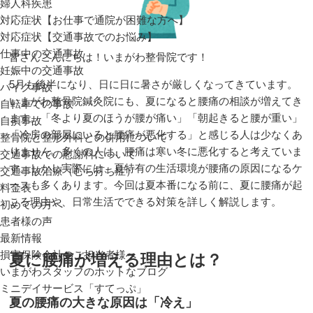
婦人科疾患
対応症状【お仕事で通院が困難な方へ】
対応症状【交通事故でのお悩み】
仕事中の交通事故
皆さんこんにちは！いまがわ整骨院です！
妊娠中の交通事故
5月も後半になり、日に日に暑さが厳しくなってきています。
バイク事故
いまがわ整骨院鍼灸院にも、夏になると腰痛の相談が増えてき
自転車での事故
ます。「冬より夏のほうが腰が痛い」「朝起きると腰が重い」
自損事故
「冷房の部屋にいると腰痛が悪化する」と感じる人は少なくあ
整骨院と整形外科との併用について
りません。多くの人は、腰痛は寒い冬に悪化すると考えていま
交通事故での慰謝料について
す。しかし実際には、夏特有の生活環境が腰痛の原因になるケ
交通事故治療（むち打ち症）
ースも多くあります。今回は夏本番になる前に、夏に腰痛が起
料金表
こる理由や、日常生活でできる対策を詳しく解説します。
初めての方へ
患者様の声
最新情報
損害保険会社のご担当者様へ
夏に腰痛が増える理由とは？
いまがわスタッフのホットなブログ
ミニデイサービス「すてっぷ」
夏の腰痛の大きな原因は「冷え」