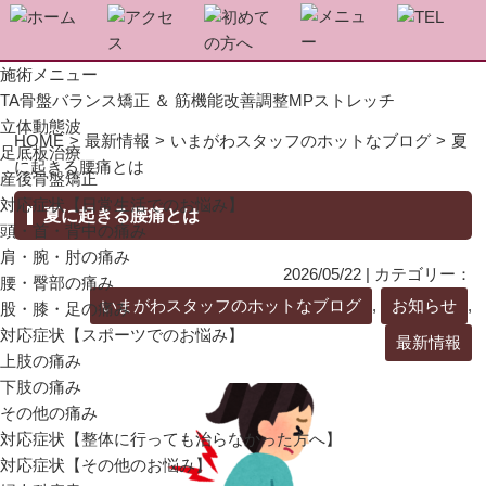
施術メニュー
TA骨盤バランス矯正 ＆ 筋機能改善調整MPストレッチ
立体動態波
HOME
>
最新情報
>
いまがわスタッフのホットなブログ
>
夏
足底板治療
に起きる腰痛とは
産後骨盤矯正
対応症状【日常生活でのお悩み】
夏に起きる腰痛とは
頭・首・背中の痛み
肩・腕・肘の痛み
2026/05/22 | カテゴリー：
腰・臀部の痛み
いまがわスタッフのホットなブログ
,
お知らせ
,
股・膝・足の痛み
対応症状【スポーツでのお悩み】
最新情報
上肢の痛み
下肢の痛み
その他の痛み
対応症状【整体に行っても治らなかった方へ】
対応症状【その他のお悩み】