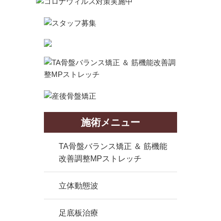
施術メニュー
TA骨盤バランス矯正 ＆ 筋機能
改善調整MPストレッチ
立体動態波
足底板治療